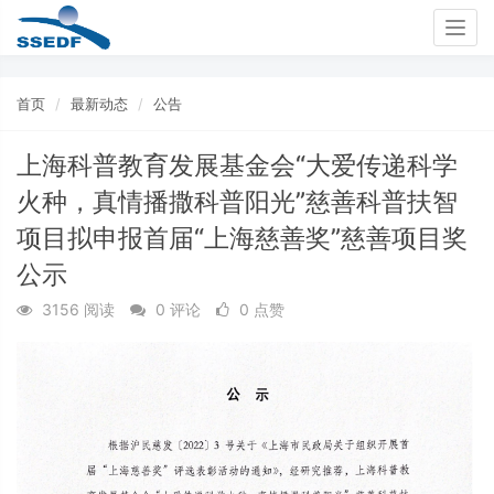
Togg
navig
首页
最新动态
公告
上海科普教育发展基金会“大爱传递科学
火种，真情播撒科普阳光”慈善科普扶智
项目拟申报首届“上海慈善奖”慈善项目奖
公示
3156 阅读
0 评论
0 点赞